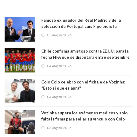
Famoso exjugador del Real Madrid y de la
selección de Portugal Luis Figo pidió la
dimisión de presidente de la Fifa: "Es el
05 August 2026
comportamiento más bajo y cobarde que he
visto"
Chile confirma amistoso contra EE.UU. para la
fecha FIFA que se disputará entre septiembre
y octubre
04 August 2026
Colo Colo celebró con el fichaje de Vozinha:
"Esto sí que es aura"
04 August 2026
Vozinha supera los exámenes médicos y solo
falta la firma para sellar su vínculo con Colo-
Colo
03 August 2026