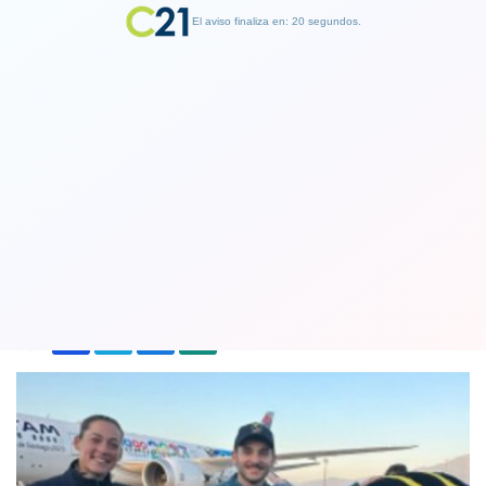
El aviso finaliza en: 19 segundos.
Finalizar Publicidad
Santiago 2023: El fuego panamericano
ya está en Chile
30 September 2023