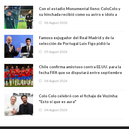
Con el estadio Monumental lleno: ColoColo y
su hinchada recibió como su astro e ídolo a
Vozinha
06 August 2026
Famoso exjugador del Real Madrid y de la
selección de Portugal Luis Figo pidió la
dimisión de presidente de la Fifa: "Es el
05 August 2026
comportamiento más bajo y cobarde que he
visto"
Chile confirma amistoso contra EE.UU. para la
fecha FIFA que se disputará entre septiembre
y octubre
04 August 2026
Colo Colo celebró con el fichaje de Vozinha:
"Esto sí que es aura"
04 August 2026