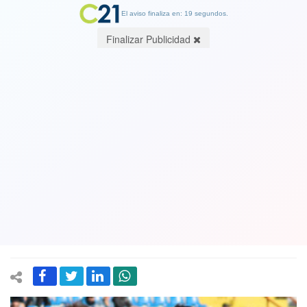
El aviso finaliza en: 19 segundos.
Finalizar Publicidad
Santiago Wanderers y Huachipato
abren en Valparaíso las semifinales de
Copa Chile
18 October 2017
Ambos elencos necesitan salvar el semestre en este certamen. En
el campeonato los dos equipos sestán de mitad de tabla para abajo.