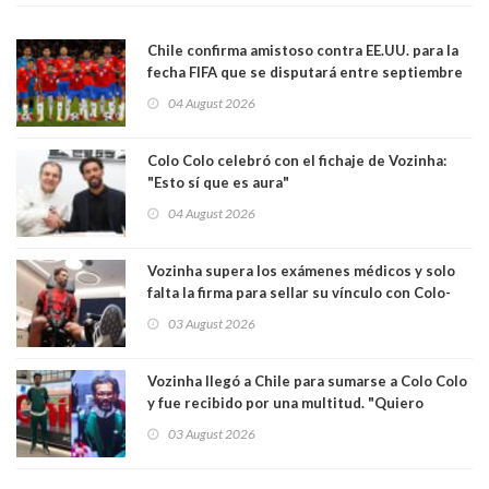
Chile confirma amistoso contra EE.UU. para la
fecha FIFA que se disputará entre septiembre
y octubre
04 August 2026
Colo Colo celebró con el fichaje de Vozinha:
"Esto sí que es aura"
04 August 2026
Vozinha supera los exámenes médicos y solo
falta la firma para sellar su vínculo con Colo-
Colo
03 August 2026
Vozinha llegó a Chile para sumarse a Colo Colo
y fue recibido por una multitud. "Quiero
agradecer el cariño y la paciencia de los
03 August 2026
hinchas"