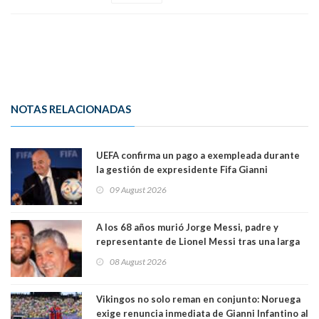
NOTAS RELACIONADAS
UEFA confirma un pago a exempleada durante
la gestión de expresidente Fifa Gianni
Infantino, en medio de desmentidos sobre
09 August 2026
relación sentimental
A los 68 años murió Jorge Messi, padre y
representante de Lionel Messi tras una larga
enfermedad
08 August 2026
Vikingos no solo reman en conjunto: Noruega
exige renuncia inmediata de Gianni Infantino al