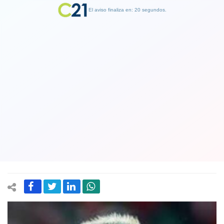
El aviso finaliza en: 19 segundos.
Finalizar Publicidad
Somos colistas y leeejos de ir al
mundial y Arturo Vidal sigue
optimista: "Aún tenemos chance de
llegar al Mundial"
21 March 2025