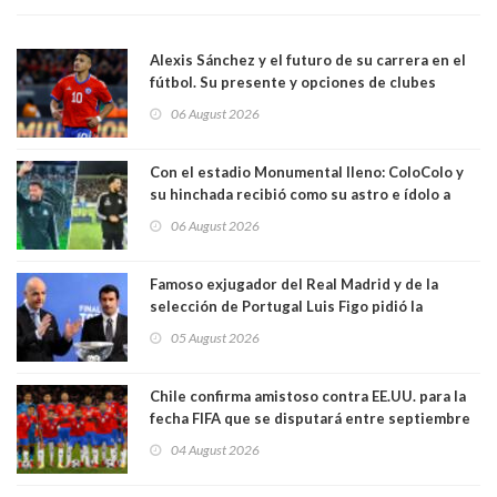
Alexis Sánchez y el futuro de su carrera en el
fútbol. Su presente y opciones de clubes
06 August 2026
Con el estadio Monumental lleno: ColoColo y
su hinchada recibió como su astro e ídolo a
Vozinha
06 August 2026
Famoso exjugador del Real Madrid y de la
selección de Portugal Luis Figo pidió la
dimisión de presidente de la Fifa: "Es el
05 August 2026
comportamiento más bajo y cobarde que he
visto"
Chile confirma amistoso contra EE.UU. para la
fecha FIFA que se disputará entre septiembre
y octubre
04 August 2026