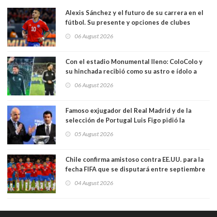
Alexis Sánchez y el futuro de su carrera en el
fútbol. Su presente y opciones de clubes
06 August 2026
Con el estadio Monumental lleno: ColoColo y
su hinchada recibió como su astro e ídolo a
Vozinha
06 August 2026
Famoso exjugador del Real Madrid y de la
selección de Portugal Luis Figo pidió la
dimisión de presidente de la Fifa: "Es el
05 August 2026
comportamiento más bajo y cobarde que he
visto"
Chile confirma amistoso contra EE.UU. para la
fecha FIFA que se disputará entre septiembre
y octubre
04 August 2026