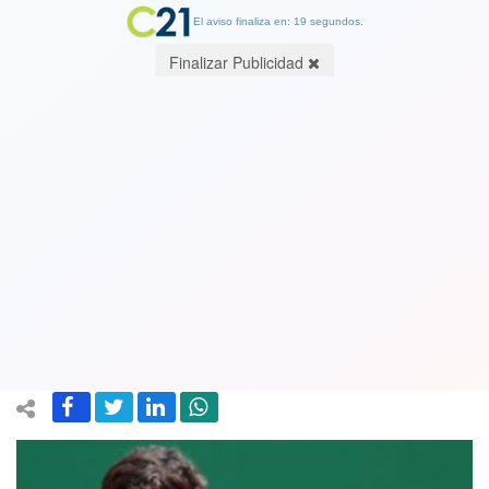
El aviso finaliza en: 18 segundos.
Finalizar Publicidad
Su mejor triunfo: Tenista Cristián
Garin juega como nunca, vence al 3 del
mundo y avanza en el Masters de
Madrid
06 May 2021