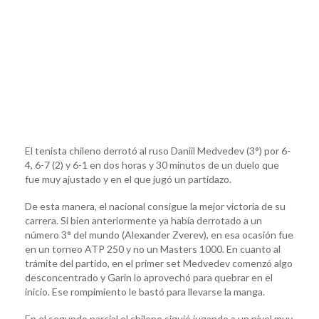
El tenista chileno derrotó al ruso Daniil Medvedev (3°) por 6-
4, 6-7 (2) y 6-1 en dos horas y 30 minutos de un duelo que
fue muy ajustado y en el que jugó un partidazo.
De esta manera, el nacional consigue la mejor victoria de su
carrera. Si bien anteriormente ya había derrotado a un
número 3° del mundo (Alexander Zverev), en esa ocasión fue
en un torneo ATP 250 y no un Masters 1000. En cuanto al
trámite del partido, en el primer set Medvedev comenzó algo
desconcentrado y Garin lo aprovechó para quebrar en el
inicio. Ese rompimiento le bastó para llevarse la manga.
En el segundo parcial el chileno siguió jugando a un nivel muy