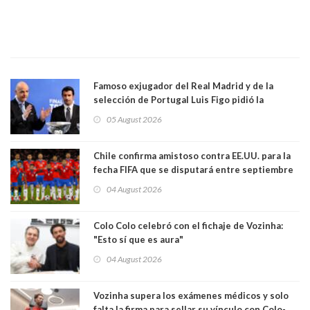
Famoso exjugador del Real Madrid y de la
selección de Portugal Luis Figo pidió la
dimisión de presidente de la Fifa: "Es el
05 August 2026
comportamiento más bajo y cobarde que he
visto"
Chile confirma amistoso contra EE.UU. para la
fecha FIFA que se disputará entre septiembre
y octubre
04 August 2026
Colo Colo celebró con el fichaje de Vozinha:
"Esto sí que es aura"
04 August 2026
Vozinha supera los exámenes médicos y solo
falta la firma para sellar su vínculo con Colo-