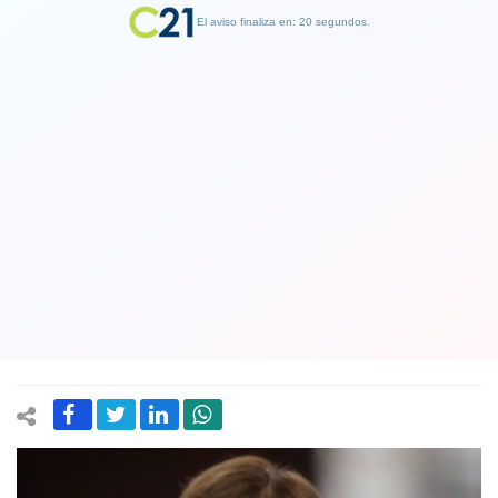
El aviso finaliza en: 19 segundos.
Finalizar Publicidad
Subsecretaria Daza impugna
declaración de la ANFP: Ni el
Ministerio ni la Seremia RM sugirieron
suspender el partido
27 September 2020