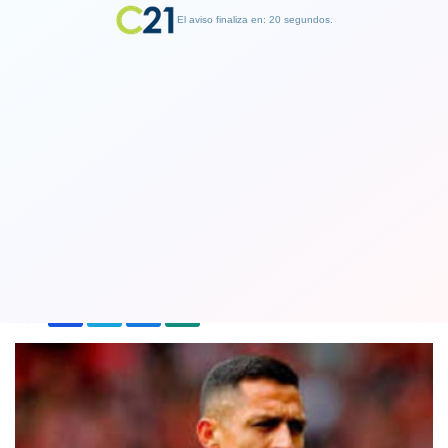
El aviso finaliza en: 19 segundos.
Finalizar Publicidad
Teleserie: Inter de Milán toma ventaja
para contratar a Alexis Sánchez
08 May 2019