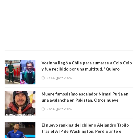
Vozinha llegó a Chile para sumarse a Colo Colo
y fue recibido por una multitud. "Quiero
agradecer el cariño y la paciencia de los
03 August 2026
hinchas"
Muere famosisímo escalador Nirmal Purja en
una avalancha en Pakistán. Otros nueve
montañistas mueren con él
02 August 2026
El nuevo ranking del chileno Alejandro Tabilo
tras el ATP de Washington. Perdió ante el
español Rafael Jódar en tres sets