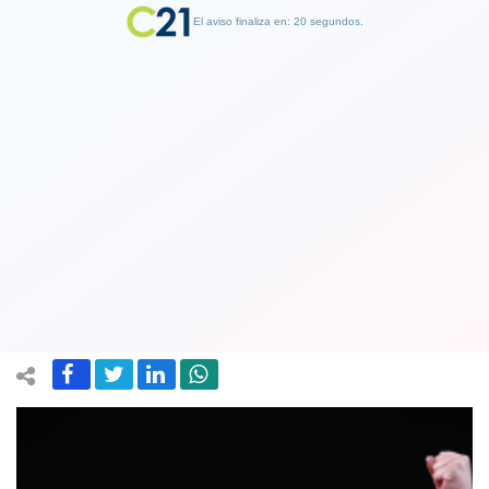
El aviso finaliza en: 19 segundos.
Finalizar Publicidad
Tenis de mesa entrega la primera
medalla de oro para Chile en Juegos
Parapanamericanos de Lima
23 August 2019