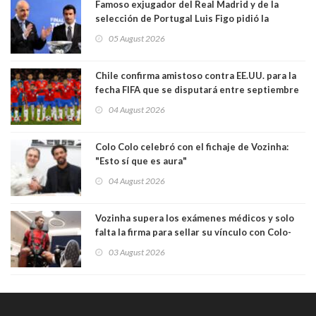
Famoso exjugador del Real Madrid y de la
selección de Portugal Luis Figo pidió la
dimisión de presidente de la Fifa: "Es el
05 August 2026
comportamiento más bajo y cobarde que he
visto"
Chile confirma amistoso contra EE.UU. para la
fecha FIFA que se disputará entre septiembre
y octubre
04 August 2026
Colo Colo celebró con el fichaje de Vozinha:
"Esto sí que es aura"
04 August 2026
Vozinha supera los exámenes médicos y solo
falta la firma para sellar su vínculo con Colo-
Colo
03 August 2026