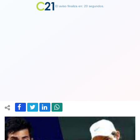
El aviso finaliza en: 19 segundos.
Finalizar Publicidad
Tenis: Nicolás Jarry sigue como 22 en
el mundo y Garin rozando el top 100
en el ranking ATP
18 September 2023