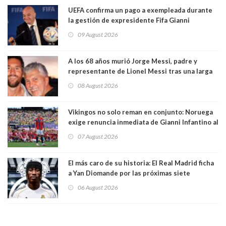
UEFA confirma un pago a exempleada durante
la gestión de expresidente Fifa Gianni
Infantino, en medio de desmentidos sobre
09 August 2026
relación sentimental
A los 68 años murió Jorge Messi, padre y
representante de Lionel Messi tras una larga
enfermedad
08 August 2026
Vikingos no solo reman en conjunto: Noruega
exige renuncia inmediata de Gianni Infantino al
mando de la FIFA
07 August 2026
El más caro de su historia: El Real Madrid ficha
a Yan Diomande por las próximas siete
temporadas. 125 millones de dólares
06 August 2026