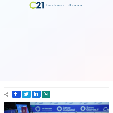
El aviso finaliza en: 19 segundos.
Finalizar Publicidad
Tenista Alejandro Tabilo realiza una
jornada de alto nivel, gana en
Guayaquil su primer Challenger y será
el nuevo 2 de Chile
08 November 2021