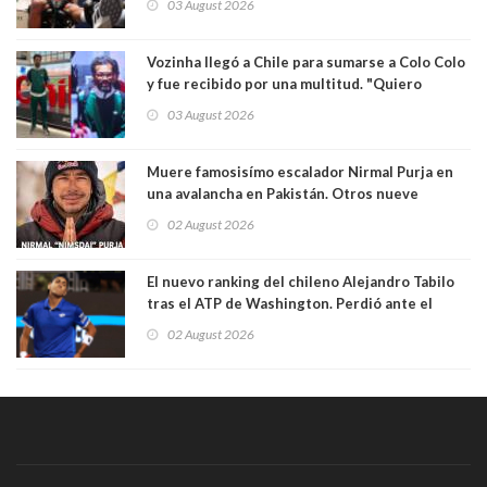
03 August 2026
Vozinha llegó a Chile para sumarse a Colo Colo
y fue recibido por una multitud. "Quiero
agradecer el cariño y la paciencia de los
03 August 2026
hinchas"
Muere famosisímo escalador Nirmal Purja en
una avalancha en Pakistán. Otros nueve
montañistas mueren con él
02 August 2026
El nuevo ranking del chileno Alejandro Tabilo
tras el ATP de Washington. Perdió ante el
español Rafael Jódar en tres sets
02 August 2026