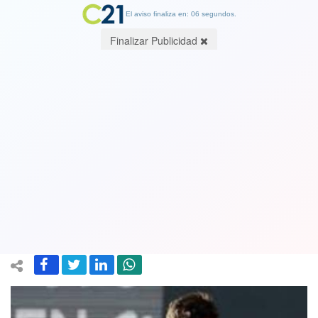
El aviso finaliza en: 06 segundos.
Finalizar Publicidad
Tenista número 1 de Chile Cristian
Garin sufrió brusco descenso y Tomás
Barrios alcanzó su mejor ranking en la
ATP
13 June 2022