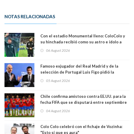
NOTAS RELACIONADAS
Con el estadio Monumental lleno: ColoColo y
su hinchada recibió como su astro e ídolo a
Vozinha
06 August 2026
Famoso exjugador del Real Madrid y de la
selección de Portugal Luis Figo pidió la
dimisión de presidente de la Fifa: "Es el
05 August 2026
comportamiento más bajo y cobarde que he
visto"
Chile confirma amistoso contra EE.UU. para la
fecha FIFA que se disputará entre septiembre
y octubre
04 August 2026
Colo Colo celebró con el fichaje de Vozinha:
"Esto sí que es aura"