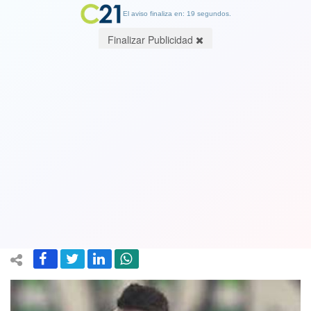
El aviso finaliza en: 19 segundos.
Finalizar Publicidad
Terremoto en Turquía: Ex jugador del
Chelsea sigue aún desaparecido nueve
días después del sismo: "Encontramos
sus zapatos"
15 February 2023