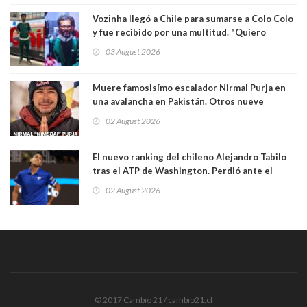
Vozinha llegó a Chile para sumarse a Colo Colo
y fue recibido por una multitud. "Quiero
agradecer el cariño y la paciencia de los
03 August 2026
hinchas"
Muere famosisímo escalador Nirmal Purja en
una avalancha en Pakistán. Otros nueve
montañistas mueren con él
02 August 2026
El nuevo ranking del chileno Alejandro Tabilo
tras el ATP de Washington. Perdió ante el
español Rafael Jódar en tres sets
02 August 2026
© 2017 Cambio 21 / cambio21.cl