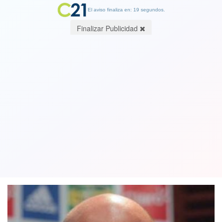
El aviso finaliza en: 19 segundos.
Finalizar Publicidad
Tiembla el tablón: rumores dicen que
Sampaoli podría ser el próximo
entrenador de la "U"
25 October 2018