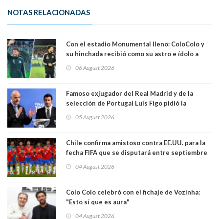
NOTAS RELACIONADAS
Con el estadio Monumental lleno: ColoColo y
su hinchada recibió como su astro e ídolo a
Vozinha
06 August 2026
Famoso exjugador del Real Madrid y de la
selección de Portugal Luis Figo pidió la
dimisión de presidente de la Fifa: "Es el
05 August 2026
comportamiento más bajo y cobarde que he
visto"
Chile confirma amistoso contra EE.UU. para la
fecha FIFA que se disputará entre septiembre
y octubre
04 August 2026
Colo Colo celebró con el fichaje de Vozinha:
"Esto sí que es aura"
04 August 2026