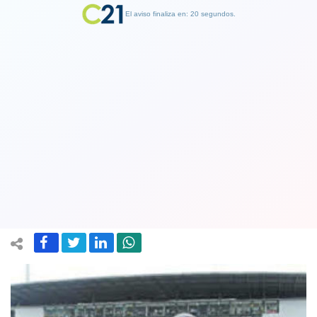
El aviso finaliza en: 19 segundos.
Finalizar Publicidad
Tras decena de denuncias: Sernac
oficia al CDF para que abonados
reciban compensación
08 November 2019