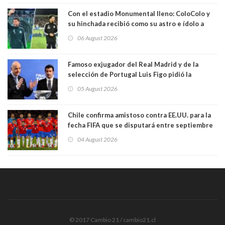
Con el estadio Monumental lleno: ColoColo y
su hinchada recibió como su astro e ídolo a
Vozinha
06 August 2026
Famoso exjugador del Real Madrid y de la
selección de Portugal Luis Figo pidió la
dimisión de presidente de la Fifa: "Es el
05 August 2026
comportamiento más bajo y cobarde que he
visto"
Chile confirma amistoso contra EE.UU. para la
fecha FIFA que se disputará entre septiembre
y octubre
04 August 2026
© 2017 Cambio 21 / cambio21.cl