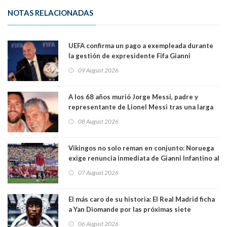
NOTAS RELACIONADAS
UEFA confirma un pago a exempleada durante
la gestión de expresidente Fifa Gianni
Infantino, en medio de desmentidos sobre
09 August 2026
relación sentimental
A los 68 años murió Jorge Messi, padre y
representante de Lionel Messi tras una larga
enfermedad
08 August 2026
Vikingos no solo reman en conjunto: Noruega
exige renuncia inmediata de Gianni Infantino al
mando de la FIFA
07 August 2026
El más caro de su historia: El Real Madrid ficha
a Yan Diomande por las próximas siete
temporadas. 125 millones de dólares
06 August 2026