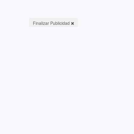
Finalizar Publicidad