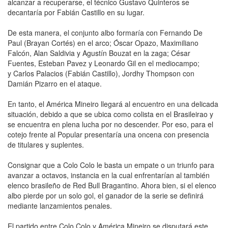
alcanzar a recuperarse, el técnico Gustavo Quinteros se
decantaría por Fabián Castillo en su lugar.
De esta manera, el conjunto albo formaría con Fernando De
Paul (Brayan Cortés) en el arco; Óscar Opazo, Maximiliano
Falcón, Alan Saldivia y Agustín Bouzat en la zaga; César
Fuentes, Esteban Pavez y Leonardo Gil en el mediocampo;
y Carlos Palacios (Fabián Castillo), Jordhy Thompson con
Damián Pizarro en el ataque.
En tanto, el América Mineiro llegará al encuentro en una delicada
situación, debido a que se ubica como colista en el Brasileirao y
se encuentra en plena lucha por no descender. Por eso, para el
cotejo frente al Popular presentaría una oncena con presencia
de titulares y suplentes.
Consignar que a Colo Colo le basta un empate o un triunfo para
avanzar a octavos, instancia en la cual enfrentarían al también
elenco brasileño de Red Bull Bragantino. Ahora bien, si el elenco
albo pierde por un solo gol, el ganador de la serie se definirá
mediante lanzamientos penales.
El partido entre Colo Colo y América Mineiro se disputará este