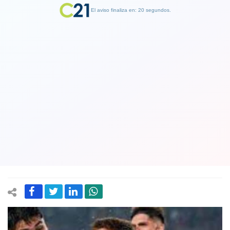
El aviso finaliza en: 19 segundos.
Finalizar Publicidad
Un empate o un triunfo le sirven hoy
martes a Colo Colo ante América-MG
de Brasil: Pasaría a octavos de la Copa
Sudamericana
18 July 2023