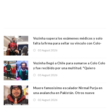
Vozinha supera los exámenes médicos y solo
falta la firma para sellar su vínculo con Colo-
Colo
03 August 2026
Vozinha llegó a Chile para sumarse a Colo Colo
y fue recibido por una multitud. "Quiero
agradecer el cariño y la paciencia de los
03 August 2026
hinchas"
Muere famosisímo escalador Nirmal Purja en
una avalancha en Pakistán. Otros nueve
montañistas mueren con él
02 August 2026