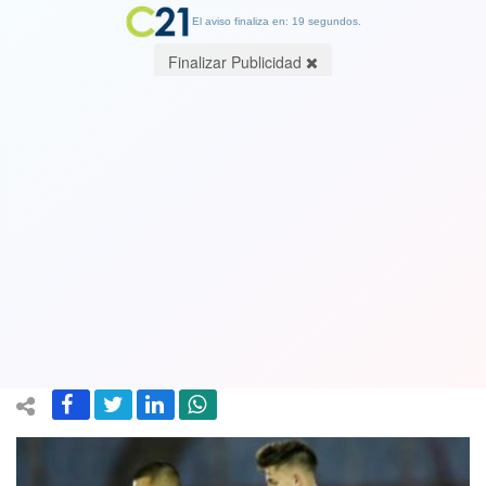
El aviso finaliza en: 19 segundos.
Finalizar Publicidad
Un árbitro paraguayo inepto y ladrón
le quita el triunfo a Chile sobre
Uruguay. No cobró un clarisímo penal
para La Roja. Perdimos 2-1
09 October 2020