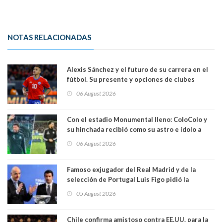
NOTAS RELACIONADAS
Alexis Sánchez y el futuro de su carrera en el
fútbol. Su presente y opciones de clubes
06 August 2026
Con el estadio Monumental lleno: ColoColo y
su hinchada recibió como su astro e ídolo a
Vozinha
06 August 2026
Famoso exjugador del Real Madrid y de la
selección de Portugal Luis Figo pidió la
dimisión de presidente de la Fifa: "Es el
05 August 2026
comportamiento más bajo y cobarde que he
visto"
Chile confirma amistoso contra EE.UU. para la