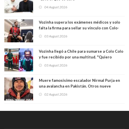
04 August 2026
Vozinha supera los exámenes médicos y solo
falta la firma para sellar su vínculo con Colo-
Colo
03 August 2026
Vozinha llegó a Chile para sumarse a Colo Colo
y fue recibido por una multitud. "Quiero
agradecer el cariño y la paciencia de los
03 August 2026
hinchas"
Muere famosisímo escalador Nirmal Purja en
una avalancha en Pakistán. Otros nueve
montañistas mueren con él
02 August 2026