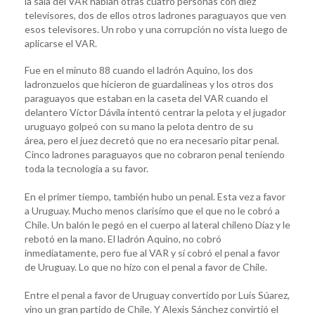
la sala del VAR habían otras cuatro personas con diez
televisores, dos de ellos otros ladrones paraguayos que ven
esos televisores. Un robo y una corrupción no vista luego de
aplicarse el VAR.
Fue en el minuto 88 cuando el ladrón Aquino, los dos
ladronzuelos que hicieron de guardalíneas y los otros dos
paraguayos que estaban en la caseta del VAR cuando el
delantero Víctor Dávila intentó centrar la pelota y el jugador
uruguayo golpeó con su mano la pelota dentro de su
área, pero el juez decretó que no era necesario pitar penal.
Cinco ladrones paraguayos que no cobraron penal teniendo
toda la tecnología a su favor.
En el primer tiempo, también hubo un penal. Esta vez a favor
a Uruguay. Mucho menos clarisímo que el que no le cobró a
Chile. Un balón le pegó en el cuerpo al lateral chileno Díaz y le
rebotó en la mano. El ladrón Aquino, no cobró
inmediatamente, pero fue al VAR y sí cobró el penal a favor
de Uruguay. Lo que no hizo con el penal a favor de Chile.
Entre el penal a favor de Uruguay convertido por Luis Súarez,
vino un gran partido de Chile. Y Alexis Sánchez convirtió el