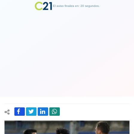
El aviso finaliza en: 19 segundos.
Finalizar Publicidad
Universidad Católica es el nuevo
campeón de la Supercopa de Chile
luego de ganar por penales a
Ñublense
19 November 2021