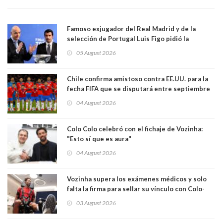
Famoso exjugador del Real Madrid y de la
selección de Portugal Luis Figo pidió la
dimisión de presidente de la Fifa: "Es el
05 August 2026
comportamiento más bajo y cobarde que he
visto"
Chile confirma amistoso contra EE.UU. para la
fecha FIFA que se disputará entre septiembre
y octubre
04 August 2026
Colo Colo celebró con el fichaje de Vozinha:
"Esto sí que es aura"
04 August 2026
Vozinha supera los exámenes médicos y solo
falta la firma para sellar su vínculo con Colo-
Colo
03 August 2026