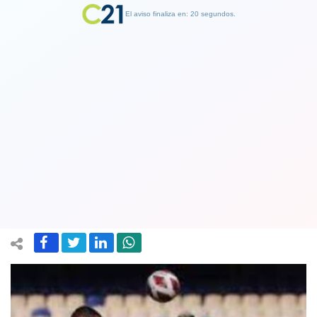
El aviso finaliza en: 19 segundos.
Finalizar Publicidad
Universidad de Chile fue el club
chileno que registró mayores pérdidas
en 2022
06 May 2023