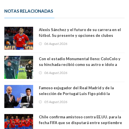
NOTAS RELACIONADAS
Alexis Sánchez y el futuro de su carrera en el
fútbol. Su presente y opciones de clubes
06 August 2026
Con el estadio Monumental lleno: ColoColo y
su hinchada recibió como su astro e ídolo a
Vozinha
06 August 2026
Famoso exjugador del Real Madrid y de la
selección de Portugal Luis Figo pidió la
dimisión de presidente de la Fifa: "Es el
05 August 2026
comportamiento más bajo y cobarde que he
visto"
Chile confirma amistoso contra EE.UU. para la
fecha FIFA que se disputará entre septiembre
y octubre