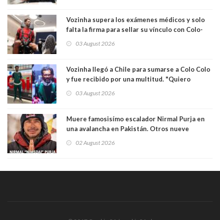
Vozinha supera los exámenes médicos y solo
falta la firma para sellar su vínculo con Colo-
Colo
03 August 2026
Vozinha llegó a Chile para sumarse a Colo Colo
y fue recibido por una multitud. "Quiero
agradecer el cariño y la paciencia de los
03 August 2026
hinchas"
Muere famosisímo escalador Nirmal Purja en
una avalancha en Pakistán. Otros nueve
montañistas mueren con él
02 August 2026