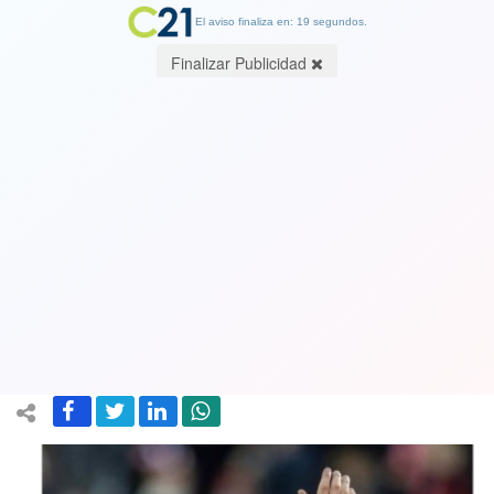
El aviso finaliza en: 19 segundos.
Finalizar Publicidad
Vea VIDEO. Dramático momento. El
seleccionado dánés Eriksen se vuelve
a desmayar en la cancha por sus
problemas cardíacos
07 June 2026