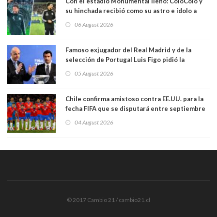
Con el estadio Monumental lleno: ColoColo y
su hinchada recibió como su astro e ídolo a
Vozinha
06 August 2026
Famoso exjugador del Real Madrid y de la
selección de Portugal Luis Figo pidió la
dimisión de presidente de la Fifa: "Es el
05 August 2026
comportamiento más bajo y cobarde que he
visto"
Chile confirma amistoso contra EE.UU. para la
fecha FIFA que se disputará entre septiembre
y octubre
04 August 2026
© 2017 Cambio 21 / cambio21.cl