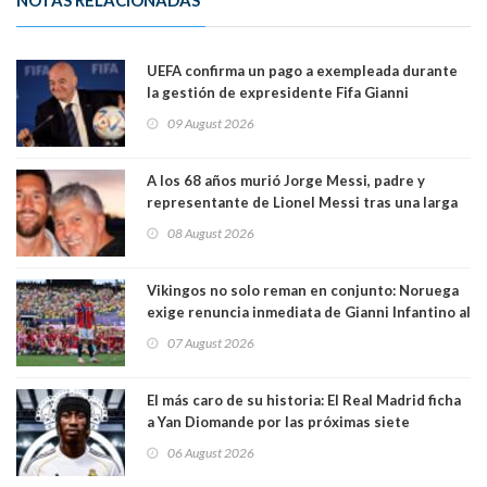
UEFA confirma un pago a exempleada durante
la gestión de expresidente Fifa Gianni
Infantino, en medio de desmentidos sobre
09 August 2026
relación sentimental
A los 68 años murió Jorge Messi, padre y
representante de Lionel Messi tras una larga
enfermedad
08 August 2026
Vikingos no solo reman en conjunto: Noruega
exige renuncia inmediata de Gianni Infantino al
mando de la FIFA
07 August 2026
El más caro de su historia: El Real Madrid ficha
a Yan Diomande por las próximas siete
temporadas. 125 millones de dólares
06 August 2026