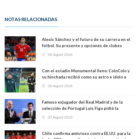
NOTAS RELACIONADAS
Alexis Sánchez y el futuro de su carrera en el
fútbol. Su presente y opciones de clubes
06 August 2026
Con el estadio Monumental lleno: ColoColo y
su hinchada recibió como su astro e ídolo a
Vozinha
06 August 2026
Famoso exjugador del Real Madrid y de la
selección de Portugal Luis Figo pidió la
dimisión de presidente de la Fifa: "Es el
05 August 2026
comportamiento más bajo y cobarde que he
visto"
Chile confirma amistoso contra EE.UU. para la