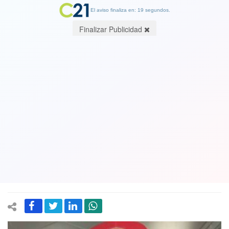
El aviso finaliza en: 18 segundos.
Finalizar Publicidad
Vea VIDEO. El siete veces campeón
mundial de Fórmula 1 Lewis Hamilton
atropelló una marmota y arruinó su
carrera y el auto."Estoy devastado",
dijo
17 June 2025