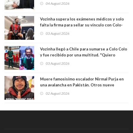
04 August 2026
Vozinha supera los exámenes médicos y solo
falta la firma para sellar su vínculo con Colo-
Colo
03 August 2026
Vozinha llegó a Chile para sumarse a Colo Colo
y fue recibido por una multitud. "Quiero
agradecer el cariño y la paciencia de los
03 August 2026
hinchas"
Muere famosisímo escalador Nirmal Purja en
una avalancha en Pakistán. Otros nueve
montañistas mueren con él
02 August 2026