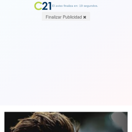
El aviso finaliza en: 19 segundos.
Finalizar Publicidad
Ver Vídeo. Futbolista australiano Josh
Cavallo anunció que es gay: “Hay otros
jugadores que viven en silencio”
27 October 2021