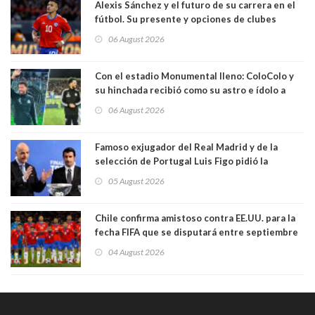
Alexis Sánchez y el futuro de su carrera en el
fútbol. Su presente y opciones de clubes
06 August 2026
Con el estadio Monumental lleno: ColoColo y
su hinchada recibió como su astro e ídolo a
Vozinha
06 August 2026
Famoso exjugador del Real Madrid y de la
selección de Portugal Luis Figo pidió la
dimisión de presidente de la Fifa: "Es el
05 August 2026
comportamiento más bajo y cobarde que he
visto"
Chile confirma amistoso contra EE.UU. para la
fecha FIFA que se disputará entre septiembre
y octubre
04 August 2026