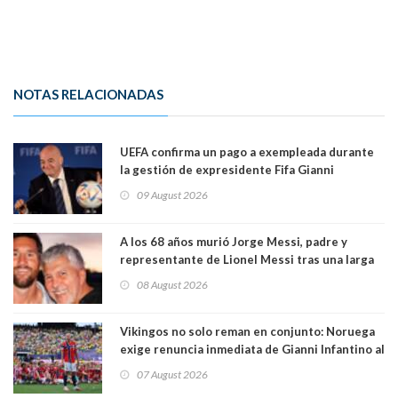
NOTAS RELACIONADAS
UEFA confirma un pago a exempleada durante
la gestión de expresidente Fifa Gianni
Infantino, en medio de desmentidos sobre
09 August 2026
relación sentimental
A los 68 años murió Jorge Messi, padre y
representante de Lionel Messi tras una larga
enfermedad
08 August 2026
Vikingos no solo reman en conjunto: Noruega
exige renuncia inmediata de Gianni Infantino al
mando de la FIFA
07 August 2026