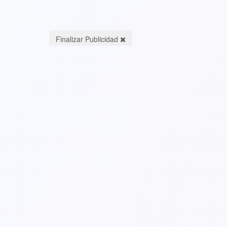
Finalizar Publicidad