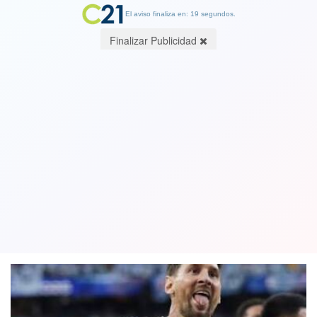
El aviso finaliza en: 19 segundos.
Finalizar Publicidad
VIDEO de goles y jugadas. Messi en
modo leyenda arranca con triplete y
Argentina le gana 3-0 a Argelia
17 June 2026