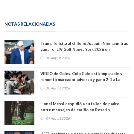
NOTAS RELACIONADAS
Trump felicita al chileno Joaquín Niemann tras
ganar el LIV Golf Nueva York 2026 en
Bedminster
10 August 2026
VIDEO de Goles. Colo Colo está imparable y
remontó marcador adverso y ganó 2-1 a La
Calera de visita y sin Vozinha. La U derrotó a
10 August 2026
Palestino también 2-1. VIDEOS
Lionel Messi despidió a su fallecido padre
entre mensajes de cariño en Rosario,
Argentina
09 August 2026
UEFA confirma un pago a exempleada durante