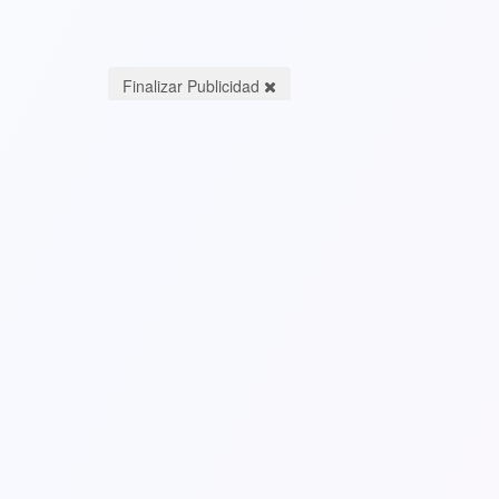
Finalizar Publicidad