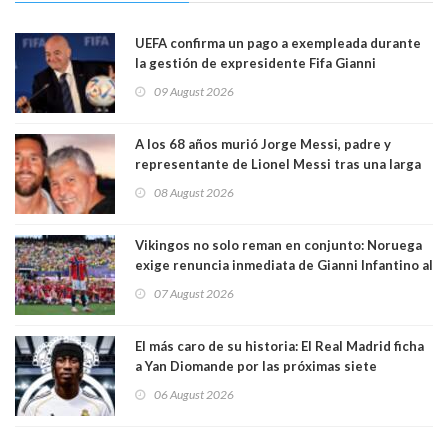
UEFA confirma un pago a exempleada durante
la gestión de expresidente Fifa Gianni
Infantino, en medio de desmentidos sobre
09 August 2026
relación sentimental
A los 68 años murió Jorge Messi, padre y
representante de Lionel Messi tras una larga
enfermedad
08 August 2026
Vikingos no solo reman en conjunto: Noruega
exige renuncia inmediata de Gianni Infantino al
mando de la FIFA
07 August 2026
El más caro de su historia: El Real Madrid ficha
a Yan Diomande por las próximas siete
temporadas. 125 millones de dólares
06 August 2026