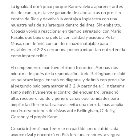
La igualdad duró poco porque Kane volvió a aparecer antes
del descanso, esta vez ganando de cabeza tras un preciso
centro de Rice y devolvió la ventaja a Inglaterra con una
muestra más de su jerarquía dentro del área. Sin embargo,
Croacia volvió a reaccionar en tiempo agregado, con Mario
Pasalic que bajó una pelota con calidad y asistió a Petar
Musa, que definió con un derechazo inatajable para
establecer el 2-2 y cerrar una primera mitad tan entretenida
como impredecible.
El complemento mantuvo el ritmo frenético. Apenas dos
minutos después de la reanudación, Jude Bellingham recibió
un pelotazo largo, encaró en diagonal y definió con precisión
al segundo palo para marcar el 3-2. A partir de allí, Inglaterra
tomó definitivamente el control del encuentro: presionó
alto, recuperó rápido y generó varias oportunidades para
ampliar la diferencia. Livakovic evitó una derrota más amplia
con intervenciones decisivas ante Bellingham, O'Reilly,
Gordon y el propio Kane.
Croacia intentó mantenerse en partido, pero sufrió cada
avance rival y encontró en Pickford una respuesta segura