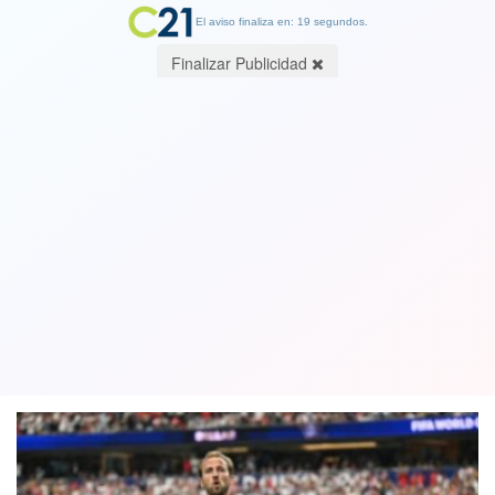
El aviso finaliza en: 19 segundos.
Finalizar Publicidad
VIDEO de los seis tantos. Partidazo en
Dallas: En un show de goles, Inglaterra
le ganó a Croacia 4-2
17 June 2026