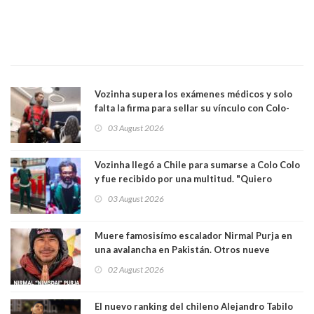
Vozinha supera los exámenes médicos y solo
falta la firma para sellar su vínculo con Colo-
Colo
03 August 2026
Vozinha llegó a Chile para sumarse a Colo Colo
y fue recibido por una multitud. "Quiero
agradecer el cariño y la paciencia de los
03 August 2026
hinchas"
Muere famosisímo escalador Nirmal Purja en
una avalancha en Pakistán. Otros nueve
montañistas mueren con él
02 August 2026
El nuevo ranking del chileno Alejandro Tabilo