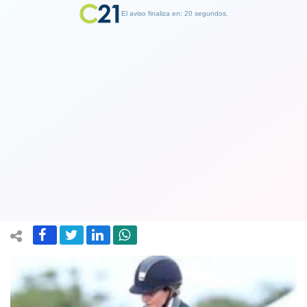
El aviso finaliza en: 19 segundos.
Finalizar Publicidad
Virginia Yarur clasificó a los Juegos
Olímpicos en la especialidad de
Adiestramiento Ecuestre
18 June 2021