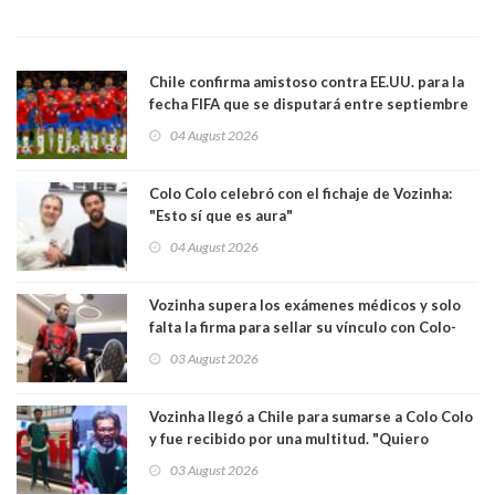
Chile confirma amistoso contra EE.UU. para la
fecha FIFA que se disputará entre septiembre
y octubre
04 August 2026
Colo Colo celebró con el fichaje de Vozinha:
"Esto sí que es aura"
04 August 2026
Vozinha supera los exámenes médicos y solo
falta la firma para sellar su vínculo con Colo-
Colo
03 August 2026
Vozinha llegó a Chile para sumarse a Colo Colo
y fue recibido por una multitud. "Quiero
agradecer el cariño y la paciencia de los
03 August 2026
hinchas"