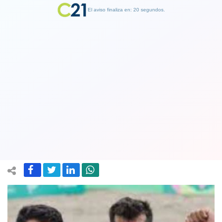
El aviso finaliza en: 19 segundos.
Finalizar Publicidad
Voleibolistas conocidos como los
primos Grimalt ya tienen rivales para
los Juegos Olímpicos de Tokio
06 July 2021