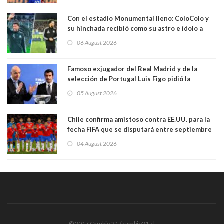
Con el estadio Monumental lleno: ColoColo y
su hinchada recibió como su astro e ídolo a
Vozinha
06 August 2026
Famoso exjugador del Real Madrid y de la
selección de Portugal Luis Figo pidió la
dimisión de presidente de la Fifa: "Es el
05 August 2026
comportamiento más bajo y cobarde que he
visto"
Chile confirma amistoso contra EE.UU. para la
fecha FIFA que se disputará entre septiembre
y octubre
04 August 2026
© 2017 Cambio 21 / cambio21.cl