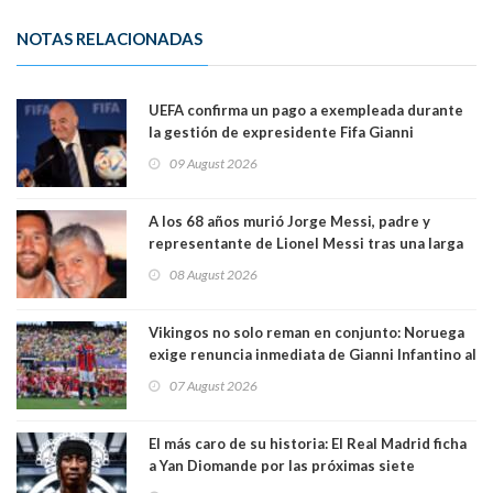
NOTAS RELACIONADAS
UEFA confirma un pago a exempleada durante
la gestión de expresidente Fifa Gianni
Infantino, en medio de desmentidos sobre
09 August 2026
relación sentimental
A los 68 años murió Jorge Messi, padre y
representante de Lionel Messi tras una larga
enfermedad
08 August 2026
Vikingos no solo reman en conjunto: Noruega
exige renuncia inmediata de Gianni Infantino al
mando de la FIFA
07 August 2026
El más caro de su historia: El Real Madrid ficha
a Yan Diomande por las próximas siete
temporadas. 125 millones de dólares