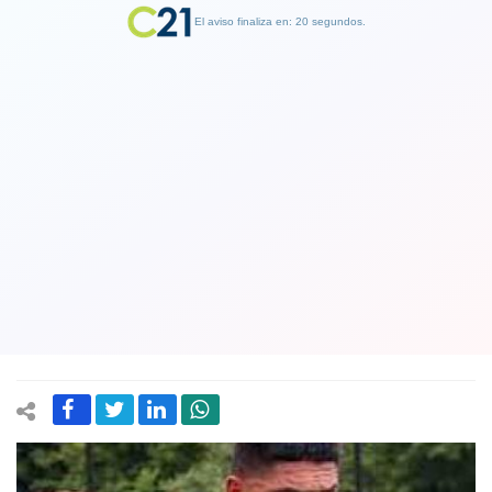
El aviso finaliza en: 19 segundos.
Finalizar Publicidad
"Washington encontró a su propio
Hulk": Prensa de EEUU alucina con
chileno Sammis Reyes, el primero que
jugará en el fútbol americano
16 April 2021