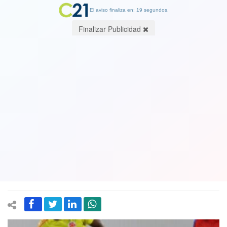
El aviso finaliza en: 19 segundos.
Finalizar Publicidad
¡Ya basta! La selección sub 20 se va de
derrota en derrota. Nuevamente
perdieron y esta vez contra Colombia
3-1. Están últimos con un vergonzozo
punto
14 February 2025