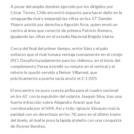
A pesar del amplio dominio ejercido por los dirigidos por
César Torres, Chile encontró espacios para hacer daño en la
retaguardia rival y emparejó las cifras en los 37'. Damián
Pizarro asistió por derecha a Agustín Arce, quien envió un
centro al área que conectó de primera Patricio Romero,
igualando las cifras en el estadio Nacional Brígido Iriarte.
Cerca del final del primer tiempo, entre Sáez y el palo
evitaron que el rival tomara ventaja nuevamente en el cotejo
(41'). Desafortunadamente para los chilenos, en el inicio del
complemento Perea estrelló su remate en el vertical y el
rebote le quedó servido a Neiser Villarreal, que
prácticamente a puerta vacía anotó el 2-1 (50').
El encuentro se puso cuesta arriba para el cuadro nacional
en los 61' con la expulsión del volante Joaquín Silva, tras una
fuerte infracción sobre Alejandro Ararat que fue
corroborada por el VAR. Así y todo, Ignacio Vásquez rozó la
paridad con un derechazo en los 76', pero en el último tramo
del duelo, el rival le puso la lápida al pleito con una conquista
de Royner Benítez.