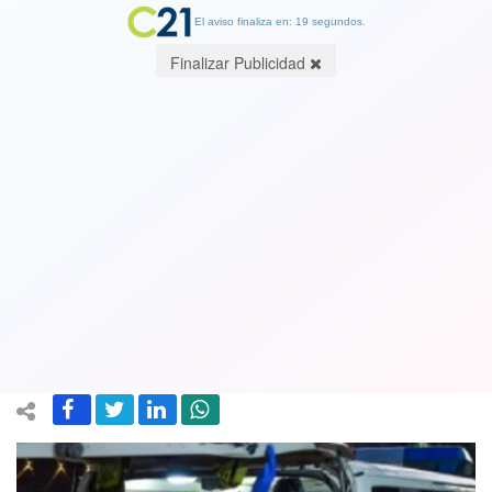
El aviso finaliza en: 19 segundos.
Finalizar Publicidad
60 muertos, doce de ellos militares de
EE.UU., en atentados suicidas cerca
del aeropuerto de Kabul: Hay 150
heridos
26 August 2021