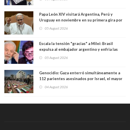
Papa León XIV visitará Argentina, Perú y
Uruguay en noviembre en su primera gira por
Sudamérica
05 August 2026
Escala la tensión "gracias" a Milei: Brasil
expulsa al embajador argentino y enfria las
relaciones tras los insultos del presidente
05 August 2026
trasandino
Genocidio: Gaza enterró simultáneamente a
112 parientes asesinados por Israel, el mayor
funeral de una misma familia. Entre los
04 August 2026
muertos figuran 44 niños y nueve ancianos