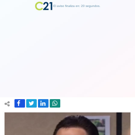
El aviso finaliza en: 19 segundos.
Finalizar Publicidad
A los 55 años fallece el actor Mark
York: Era reordado por su papel en la
serie "The Office"
25 May 2021