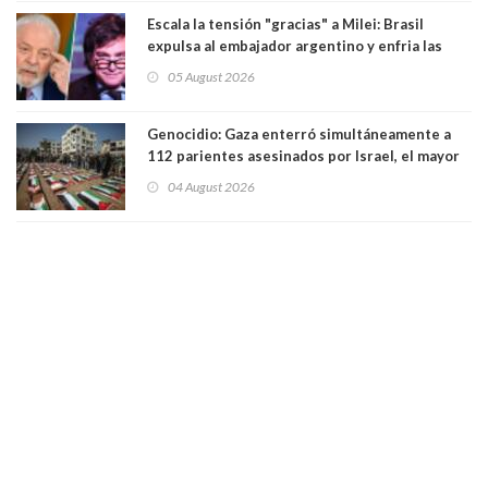
Escala la tensión "gracias" a Milei: Brasil
expulsa al embajador argentino y enfria las
relaciones tras los insultos del presidente
05 August 2026
trasandino
Genocidio: Gaza enterró simultáneamente a
112 parientes asesinados por Israel, el mayor
funeral de una misma familia. Entre los
04 August 2026
muertos figuran 44 niños y nueve ancianos