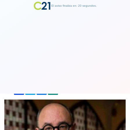
El aviso finaliza en: 19 segundos.
Finalizar Publicidad
A los 55 años murió el escritor español
Carlos Ruiz Zafón
19 June 2020