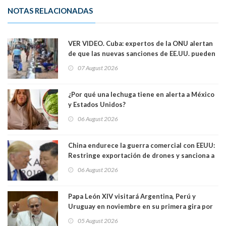
NOTAS RELACIONADAS
VER VIDEO. Cuba: expertos de la ONU alertan
de que las nuevas sanciones de EE.UU. pueden
convertir la isla en una “Gaza silenciosa
07 August 2026
¿Por qué una lechuga tiene en alerta a México
y Estados Unidos?
06 August 2026
China endurece la guerra comercial con EEUU:
Restringe exportación de drones y sanciona a
seis empresas estadounidenses
06 August 2026
Papa León XIV visitará Argentina, Perú y
Uruguay en noviembre en su primera gira por
Sudamérica
05 August 2026