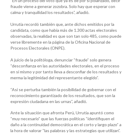
“En un proceso del voto que ya es de por sí polarizado, decir
fraude viene a generar zozobra. Solo hay que esperar con
calma y tranquilidad los resultados”, añadió.
Urrutia recordó también que, ante dichos emitidos por la
candidata, como que había más de 1.300 actas electorales
observadas, la realidad es que son tan solo 485, como puede
verse libremente en la página de la Oficina Nacional de
Procesos Electorales (ONPE).
A juicio de la politóloga, denunciar “fraude” solo genera
“desconfianza en las autoridades electorales, en el proceso
en sí mismo y por tanto lleva a desconfiar de los resultados y
merma la legitimidad del representante elegido”.
“Así se perturba también la posibilidad de gobernar con el
reconocimiento garantizado de los resultados, que son la
expresión ciudadana en las urnas”, añadió.
Ante la situación que afronta Perú, Urrutia apuntó como
“muy necesario” que las fuerzas políticas “identifiquen el
daño a la continuidad democrática en el corto y largo plazo” a
la hora de valorar “las palabras y las estrategias que utilizan”.