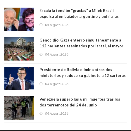
Escala la tensión "gracias" a Milei: Brasil
expulsa al embajador argentino y enfria las
relaciones tras los insultos del presidente
05 August 2026
trasandino
Genocidio: Gaza enterró simultáneamente a
112 parientes asesinados por Israel, el mayor
funeral de una misma familia. Entre los
04 August 2026
muertos figuran 44 niños y nueve ancianos
Presidente de Bolivia elimina otros dos
ministerios y reduce su gabinete a 12 carteras
04 August 2026
Venezuela superó las 6 mil muertes tras los
dos terremotos del 24 de junio
04 August 2026