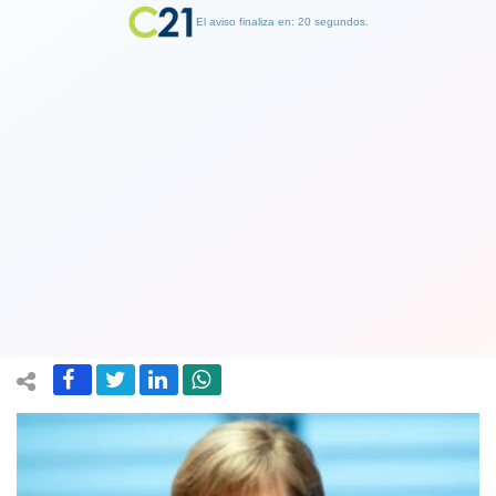
El aviso finaliza en: 19 segundos.
Finalizar Publicidad
Alemania asume presidencia de la UE y
advierte a Reino Unido: Merkel lanzó
una advertencia sobre el "brexit”
02 July 2020