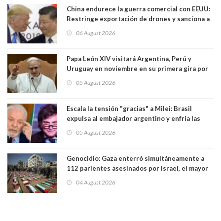
China endurece la guerra comercial con EEUU:
Restringe exportación de drones y sanciona a
seis empresas estadounidenses
06 August 2026
Papa León XIV visitará Argentina, Perú y
Uruguay en noviembre en su primera gira por
Sudamérica
05 August 2026
Escala la tensión "gracias" a Milei: Brasil
expulsa al embajador argentino y enfria las
relaciones tras los insultos del presidente
05 August 2026
trasandino
Genocidio: Gaza enterró simultáneamente a
112 parientes asesinados por Israel, el mayor
funeral de una misma familia. Entre los
04 August 2026
muertos figuran 44 niños y nueve ancianos