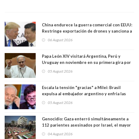
China endurece la guerra comercial con EEUU:
Restringe exportación de drones y sanciona a
seis empresas estadounidenses
06 August 2026
Papa León XIV visitará Argentina, Perú y
Uruguay en noviembre en su primera gira por
Sudamérica
05 August 2026
Escala la tensión "gracias" a Milei: Brasil
expulsa al embajador argentino y enfria las
relaciones tras los insultos del presidente
05 August 2026
trasandino
Genocidio: Gaza enterró simultáneamente a
112 parientes asesinados por Israel, el mayor
funeral de una misma familia. Entre los
04 August 2026
muertos figuran 44 niños y nueve ancianos