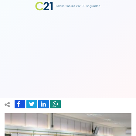
El aviso finaliza en: 19 segundos.
Finalizar Publicidad
América es el continente con más
contagiados de covid: cifra a nivel
mundial llega a 93 millones
18 January 2021