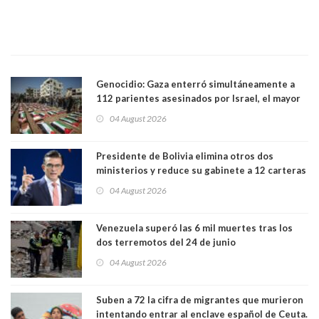
Genocidio: Gaza enterró simultáneamente a
112 parientes asesinados por Israel, el mayor
funeral de una misma familia. Entre los
04 August 2026
muertos figuran 44 niños y nueve ancianos
Presidente de Bolivia elimina otros dos
ministerios y reduce su gabinete a 12 carteras
04 August 2026
Venezuela superó las 6 mil muertes tras los
dos terremotos del 24 de junio
04 August 2026
Suben a 72 la cifra de migrantes que murieron
intentando entrar al enclave español de Ceuta.