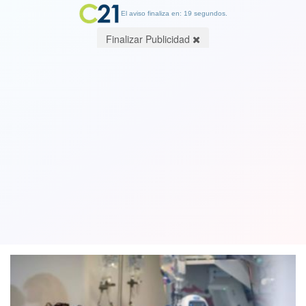
El aviso finaliza en: 19 segundos.
Finalizar Publicidad
Argentina anota un nuevo récord con
39.652 casos por covid-19 en un solo
día
20 May 2021