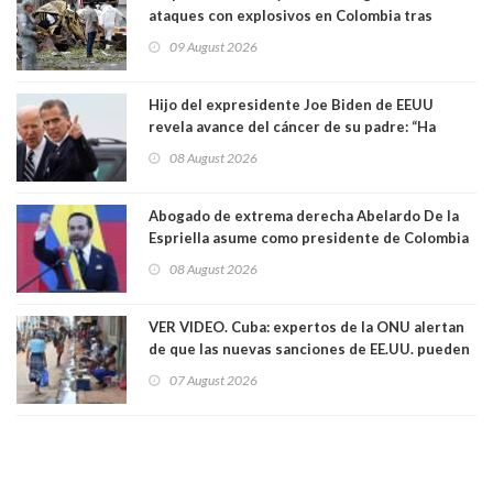
ataques con explosivos en Colombia tras
llegada de De la Espriella al poder
09 August 2026
Hijo del expresidente Joe Biden de EEUU
revela avance del cáncer de su padre: “Ha
hecho metástasis en los huesos y más allá”
08 August 2026
Abogado de extrema derecha Abelardo De la
Espriella asume como presidente de Colombia
08 August 2026
VER VIDEO. Cuba: expertos de la ONU alertan
de que las nuevas sanciones de EE.UU. pueden
convertir la isla en una “Gaza silenciosa
07 August 2026