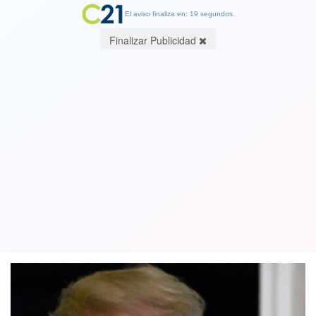
El aviso finaliza en: 18 segundos.
Finalizar Publicidad
Así reaccionó la niña de 7 años a la que
Trump dijo que creer en Papá Noel es
"marginal". Ver video
26 December 2018