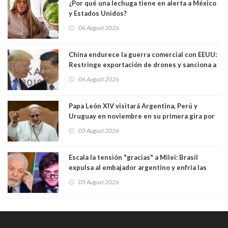
¿Por qué una lechuga tiene en alerta a México
y Estados Unidos?
06 August 2026
China endurece la guerra comercial con EEUU:
Restringe exportación de drones y sanciona a
seis empresas estadounidenses
06 August 2026
Papa León XIV visitará Argentina, Perú y
Uruguay en noviembre en su primera gira por
Sudamérica
05 August 2026
Escala la tensión "gracias" a Milei: Brasil
expulsa al embajador argentino y enfria las
relaciones tras los insultos del presidente
05 August 2026
trasandino