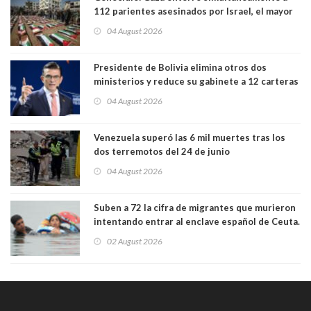
112 parientes asesinados por Israel, el mayor
funeral de una misma familia. Entre los
04 August 2026
muertos figuran 44 niños y nueve ancianos
Presidente de Bolivia elimina otros dos
ministerios y reduce su gabinete a 12 carteras
04 August 2026
Venezuela superó las 6 mil muertes tras los
dos terremotos del 24 de junio
04 August 2026
Suben a 72 la cifra de migrantes que murieron
intentando entrar al enclave español de Ceuta.
Casi todos murieron ahogados
02 August 2026