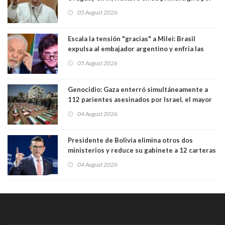
Sudamérica
05 August 2026
Escala la tensión "gracias" a Milei: Brasil
expulsa al embajador argentino y enfria las
relaciones tras los insultos del presidente
05 August 2026
trasandino
Genocidio: Gaza enterró simultáneamente a
112 parientes asesinados por Israel, el mayor
funeral de una misma familia. Entre los
04 August 2026
muertos figuran 44 niños y nueve ancianos
Presidente de Bolivia elimina otros dos
ministerios y reduce su gabinete a 12 carteras
04 August 2026