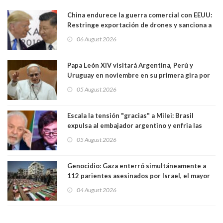
China endurece la guerra comercial con EEUU:
Restringe exportación de drones y sanciona a
seis empresas estadounidenses
06 August 2026
Papa León XIV visitará Argentina, Perú y
Uruguay en noviembre en su primera gira por
Sudamérica
05 August 2026
Escala la tensión "gracias" a Milei: Brasil
expulsa al embajador argentino y enfria las
relaciones tras los insultos del presidente
05 August 2026
trasandino
Genocidio: Gaza enterró simultáneamente a
112 parientes asesinados por Israel, el mayor
funeral de una misma familia. Entre los
04 August 2026
muertos figuran 44 niños y nueve ancianos