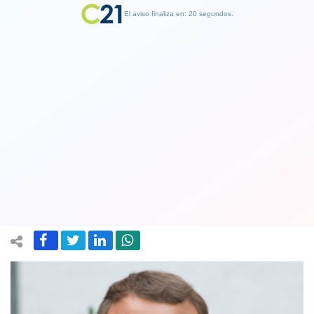
El aviso finaliza en: 19 segundos.
Finalizar Publicidad
Bolsonaro y sus problemas: Macron lo
acusa de mentir y no apoyará el
acuerdo UE-Mercosur
23 August 2019