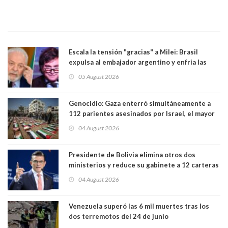
Escala la tensión "gracias" a Milei: Brasil
expulsa al embajador argentino y enfria las
relaciones tras los insultos del presidente
05 August 2026
trasandino
Genocidio: Gaza enterró simultáneamente a
112 parientes asesinados por Israel, el mayor
funeral de una misma familia. Entre los
04 August 2026
muertos figuran 44 niños y nueve ancianos
Presidente de Bolivia elimina otros dos
ministerios y reduce su gabinete a 12 carteras
04 August 2026
Venezuela superó las 6 mil muertes tras los
dos terremotos del 24 de junio