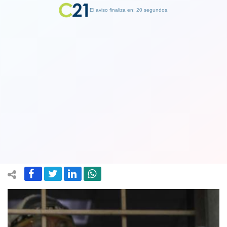
El aviso finaliza en: 19 segundos.
Finalizar Publicidad
Bomba sanitaria mundial: India llega a
los 20 millones de casos de covid-19
con 400 mil infectados nuevos
03 May 2021