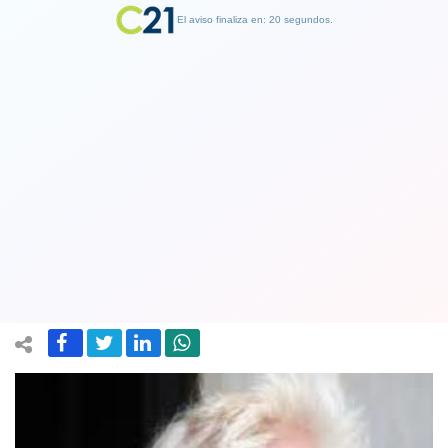
El aviso finaliza en: 19 segundos.
Finalizar Publicidad
Boris Johnson ante eventual victoria
del ejército ruso: “Un Putin victorioso
no se detendrá en Ucrania”
20 March 2022