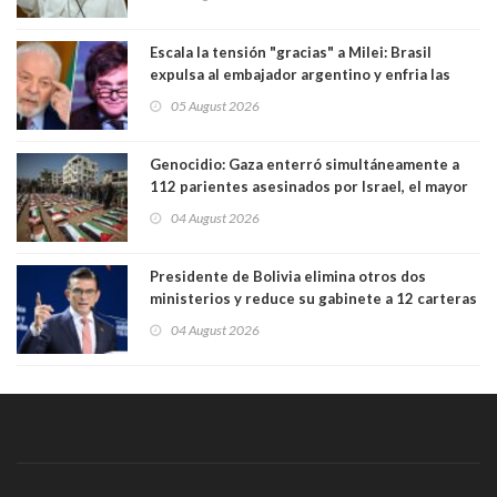
Escala la tensión "gracias" a Milei: Brasil
expulsa al embajador argentino y enfria las
relaciones tras los insultos del presidente
05 August 2026
trasandino
Genocidio: Gaza enterró simultáneamente a
112 parientes asesinados por Israel, el mayor
funeral de una misma familia. Entre los
04 August 2026
muertos figuran 44 niños y nueve ancianos
Presidente de Bolivia elimina otros dos
ministerios y reduce su gabinete a 12 carteras
04 August 2026