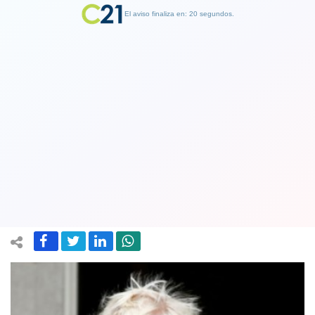
El aviso finaliza en: 19 segundos.
Finalizar Publicidad
Boris Johnson promete ejecutar el
"brexit" antes de finales del próximo
enero
24 November 2019