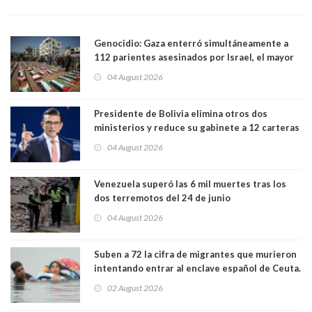
Genocidio: Gaza enterró simultáneamente a
112 parientes asesinados por Israel, el mayor
funeral de una misma familia. Entre los
04 August 2026
muertos figuran 44 niños y nueve ancianos
Presidente de Bolivia elimina otros dos
ministerios y reduce su gabinete a 12 carteras
04 August 2026
Venezuela superó las 6 mil muertes tras los
dos terremotos del 24 de junio
04 August 2026
Suben a 72 la cifra de migrantes que murieron
intentando entrar al enclave español de Ceuta.
Casi todos murieron ahogados
02 August 2026